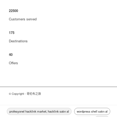
22500
Customers served
175
Destinations
40
Offers
© Copyright - 哥伦布之旅
profesyonel hacklink market, hacklink satın al
wordpress shell satın al