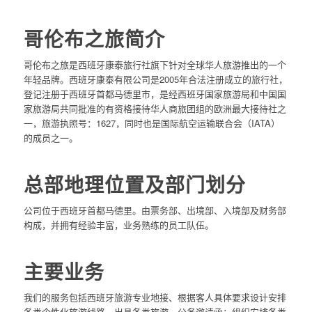
哥伦布之旅简介
哥伦布之旅是西班牙康泰旅行社旗下针对全球华人旅游推出的一个
年轻品牌。西班牙康泰有限公司是2005年合法注册成立的旅行社，
登记注册于西班牙首都马德里市，是经西班牙国家旅游局和中国国
家旅游局共同批准的有资格接待华人商旅团组的欧洲最大接待社之
一，旅游执照号：1627，同时也是国际航空运输联合会（IATA）
的成员之一。
总部地理位置及部门划分
公司位于西班牙首都马德里。由票务部、出境部、入境部及财务部
构成，并拥有经验丰富，业务熟练的员工队伍。
主要业务
我们的服务包括西班牙旅游专业地接、根据客人具体要求设计安排
各类个性化旅游线路、出具各类旅游、公务邀请函；组织安排各类