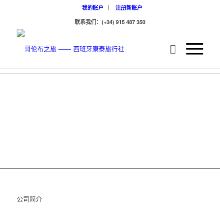
我的账户
注册新账户
联系我们：(+34) 915 487 350
关于我们
公司简介