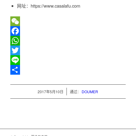
网址：
https://www.casalafu.com
WeChat
Facebook
WhatsApp
Twitter
Line
分
享
/
2017年5月10日
通过：
DOUMER