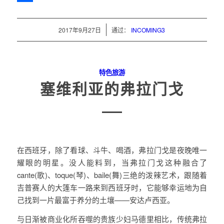
分
享
/
2017年9月27日
通过：
INCOMING3
特色旅游
塞维利亚的弗拉门戈
在西班牙，除了看球、斗牛、喝酒，弗拉门戈是夜晚唯一
耀眼的明星。没人能料到，当弗拉门戈这种融合了
cante(歌)、toque(琴)、baile(舞)三绝的泼辣艺术，跟随着
吉普赛人的大篷车一路来到西班牙时，它能够幸运地为自
己找到一片最富于养分的土壤——安达卢西亚。
与日渐被商业化所吞噬的贵族少妇马德里相比，传统弗拉