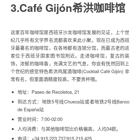
3.Café Gijón希洪咖啡馆
这家百年咖啡馆是西班牙沙龙咖啡馆发展的见证，上个世
纪几乎所有文学界名流都喜欢来此小聚。现在已成为西班
牙最著名的咖啡馆，在各地都有连锁分馆，而最古老的这
家位于西班牙国家图书馆附近。走进咖啡馆，复古的装
饰，浓郁的咖啡香，充满文艺的气息，你会有恍然回到上
个世纪的感觉特色希洪鸡尾酒咖啡(Cocktail Café Gijón) 非
常有名，但里面酒精度较高，不要贪杯哦。
地址：
Paseo de Recoletos, 21
到达方式：
地铁5号线Chueca站或者地铁2号线Banco
de España站
营业时间：
7:00-02:00
人均消费：
与其他咖啡馆比价格偏高，人均34欧。
电话：
+34 915 223 737/915 215 425