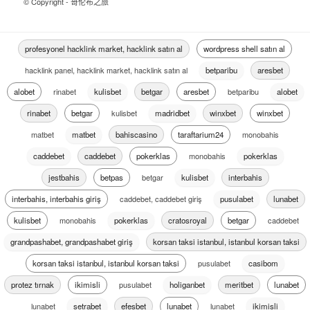
© Copyright - 哥伦布之旅
profesyonel hacklink market, hacklink satın al
wordpress shell satın al
hacklink panel, hacklink market, hacklink satın al
betparibu
aresbet
alobet
rinabet
kulisbet
betgar
aresbet
betparibu
alobet
rinabet
betgar
kulisbet
madridbet
winxbet
winxbet
matbet
matbet
bahiscasino
taraftarium24
monobahis
caddebet
caddebet
pokerklas
monobahis
pokerklas
jestbahis
betpas
betgar
kulisbet
interbahis
interbahis, interbahis giriş
caddebet, caddebet giriş
pusulabet
lunabet
kulisbet
monobahis
pokerklas
cratosroyal
betgar
caddebet
grandpashabet, grandpashabet giriş
korsan taksi istanbul, istanbul korsan taksi
korsan taksi istanbul, istanbul korsan taksi
pusulabet
casibom
protez tırnak
ikimisli
pusulabet
holiganbet
meritbet
lunabet
lunabet
setrabet
efesbet
lunabet
lunabet
ikimisli